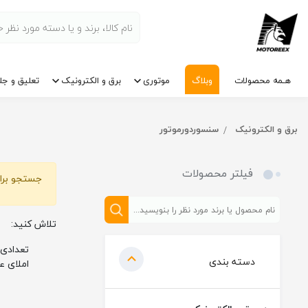
هـمه محصولات
وبلاگ
موتوری
برق و الکترونیک
تعلیق و جل
برق و الکترونیک
سنسوردورموتور
فیلتر محصولات
جستجو برای
تلاش کنید:
تعدادی 
دسته بندی
املای ع