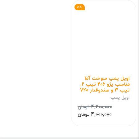
5%
اویل پمپ سوخت آما
مناسب پژو 206 تیپ 2,
تیپ 3 و صندوقدار V20
اویل پمپ
4,200,000 تومان
4,000,000 تومان