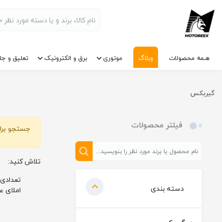
هـمه محصولات
وبلاگ
موتوری
برق و الکترونیک
تعلیق و جل
گیربکس
فیلتر محصولات
جستجو برای
تلاش کنید:
تعدادی 
دسته بندی
املای ع